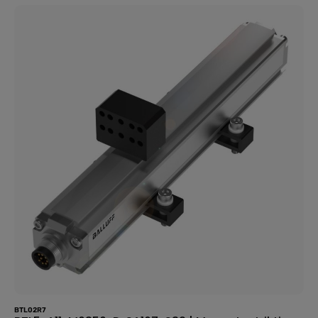
BefestigungsklammernGehäusematerial -
AluminiumPositionsgeberAnzahl max. - 1Anschluss -
SteckverbinderM16x0.758-poligAnalogausgang -
AnalogSpannung 0…10 V Analogvoltage 10…0 VMessbereich -
250 mmAuflösung - ≤ 2 µmLinearitätsabweichung max. - ±100
µmWiederholgenauigkeit - ≤ 0.1 mVBetriebsspannung Ub - 20-
28 VDCUmgebungstemperatur - -40-85 °CSchutzart -
IP67Zulassung/Konformität - CEcULusEACWEEE 🛒 Jetzt
bestellen und Ihre Sensorik auf das nächste Level bringen!
BTL02R7