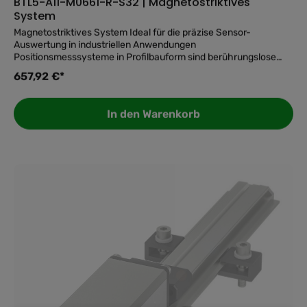
BTL5-A11-M0661-R-S32 | Magnetostriktives
System
Magnetostriktives System Ideal für die präzise Sensor-
Auswertung in industriellen Anwendungen
Positionsmesssysteme in Profilbauform sind berührungslose
und absolut messende Systeme zur präzisen Erfassung einer
657,92 €*
oder mehrerer Positionen. Sie überzeugen in rauen
Umgebungen, beispielsweise in Pressen, Spritzgussmaschinen
oder Portalrobotern, da sie aus einem hermetisch dichten IP67-
In den Warenkorb
Aluminiumgehäuse bestehen. Die Magnete des Positionsgebers
wirken durch die Wand des Profils auf das Messelement. Form=
✅ Top-Features auf einen Blick: Baureihe ProfilBefestigung -
BefestigungsklammernGehäusematerial - AluminiumAnschluss
- SteckverbinderM16x0.758-poligAnalogausgang -
AnalogSpannung 0…10 V Analogvoltage 10…0 VMessbereich -
661 mmAuflösung - ≤ 0.1 mVLinearitätsabweichung max. -
±0.02 %FSWiederholgenauigkeit - ≤ 0.1 mVBetriebsspannung Ub
- 20-28 VDCUmgebungstemperatur - -40-85 °CSchutzart -
IP67Zulassung/Konformität - CEcULusEACWEEE 🛒 Jetzt
bestellen und Ihre Sensorik auf das nächste Level bringen!