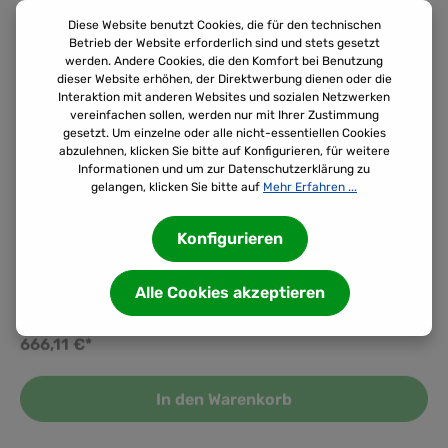
Diese Website benutzt Cookies, die für den technischen
Betrieb der Website erforderlich sind und stets gesetzt
werden. Andere Cookies, die den Komfort bei Benutzung
dieser Website erhöhen, der Direktwerbung dienen oder die
Interaktion mit anderen Websites und sozialen Netzwerken
vereinfachen sollen, werden nur mit Ihrer Zustimmung
gesetzt. Um einzelne oder alle nicht-essentiellen Cookies
abzulehnen, klicken Sie bitte auf Konfigurieren, für weitere
Informationen und um zur Datenschutzerklärung zu
gelangen, klicken Sie bitte auf
Mehr Erfahren ...
BTL0809
BTL5-A11-M0711-R-S32 | Magnetostriktives System
Konfigurieren
Magnetostriktives System Ideal für die präzise Sensor-
Auswertung in industriellen Anwendungen
Alle Cookies akzeptieren
Positionsmesssysteme in Profilbauform sind berührungslose
und absolut messende Systeme zur präzisen Erfassung einer
666,11 €*
oder mehrerer Positionen. Sie überzeugen in rauen
Umgebungen, beispielsweise in Pressen, Spritzgussmaschinen
oder Portalrobotern, da sie aus einem hermetisch dichten IP67-
In den Warenkorb
Aluminiumgehäuse bestehen. Die Magnete des Positionsgebers
wirken durch die Wand des Profils auf das Messelement. Form=
✅ Top-Features auf einen Blick: Baureihe ProfilBefestigung -