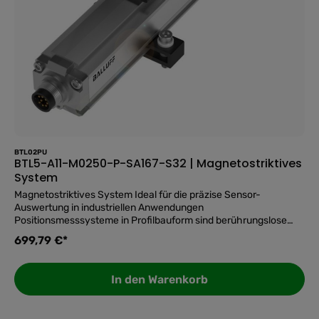
BTL02PU
BTL5-A11-M0250-P-SA167-S32 | Magnetostriktives
System
Magnetostriktives System Ideal für die präzise Sensor-
Auswertung in industriellen Anwendungen
Positionsmesssysteme in Profilbauform sind berührungslose
und absolut messende Systeme zur präzisen Erfassung einer
699,79 €*
oder mehrerer Positionen. Sie überzeugen in rauen
Umgebungen, beispielsweise in Pressen, Spritzgussmaschinen
oder Portalrobotern, da sie aus einem hermetisch dichten IP67-
In den Warenkorb
Aluminiumgehäuse bestehen. Die Magnete des Positionsgebers
wirken durch die Wand des Profils auf das Messelement. Form=
✅ Top-Features auf einen Blick: Baureihe ProfilBefestigung -