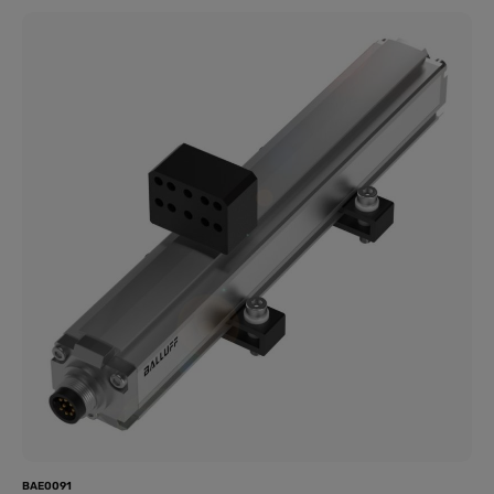
stabile, reproduzierbare Messwerte über den gesamten
Messbereich von 1250 mm. Da es sich um ein absolutes
Messsystem handelt, steht die korrekte Position unmittelbar
nach dem Einschalten zur Verfügung – das verkürzt den
Wiederanlauf nach Stromunterbrechungen und vereinfacht die
Inbetriebnahme.IO-Link für Transparenz und DiagnoseDie IO-
Link-1.1-Schnittstelle überträgt nicht nur Messwerte, sondern
ermöglicht auch die Parametrierung und den Abruf von
Gerätestatus-Informationen aus der Steuerung heraus. Eine
Messfrequenz von bis zu 1000 Hz stellt sicher, dass auch
schnelle Bewegungsabläufe lückenlos erfasst werden.Vorteile
auf einen BlickAbsolutmessung über 1250 mm: Position sofort
verfügbar, keine Referenzfahrt nach dem Einschalten
nötig.Wiederholgenauigkeit ≤ ±10 µm: stabile, reproduzierbare
Messwerte für anspruchsvolle Positionieraufgaben.IO-Link 1.1:
digitale Anbindung, Parametrierung und Diagnose direkt über die
Steuerung.Messfrequenz bis 1000 Hz, IP67: schnelle
Bewegungserfassung bei robustem Schutz gegen Staub und
Wasser.
BAE0091