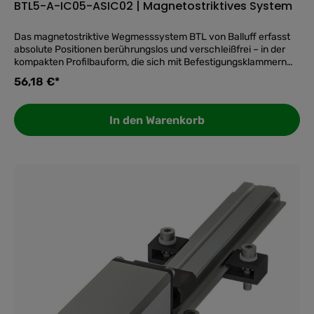
BTL5-A-IC05-ASIC02 | Magnetostriktives System
Das magnetostriktive Wegmesssystem BTL von Balluff erfasst
absolute Positionen berührungslos und verschleißfrei – in der
kompakten Profilbauform, die sich mit Befestigungsklammern
einfach in die Anlage integrieren lässt. Als Micropulse-System
56,18 €*
liefert es die Position sofort nach dem Einschalten, ohne dass
eine Referenzfahrt erforderlich ist.Verschleißfreie
Absolutmessung in der ProfilbauformDer Positionsgeber arbeitet
In den Warenkorb
berührungslos gegenüber dem Profil, sodass kein mechanischer
Kontakt und damit kein Abrieb entsteht. Das sichert eine
dauerhaft stabile Messgenauigkeit über die gesamte
Lebensdauer und minimiert den Wartungsaufwand in
Produktionsanlagen und Handlingachsen.Robust für den
industriellen DauereinsatzDas eloxierte Aluminiumgehäuse und
die Schutzart IP67 schützen das System zuverlässig gegen
Staub, Strahlwasser und mechanische Beanspruchung. Der
weite Betriebsspannungsbereich von 10 bis 30 V DC und der
Temperaturbereich von -40 bis 85 °C erlauben den Einsatz in
anspruchsvollen Umgebungen ohne zusätzliche
Schutzmaßnahmen.Vorteile auf einen BlickBerührungslose
Absolutmessung: Position sofort nach Einschalten verfügbar,
keine Referenzfahrt erforderlich.Wiederholgenauigkeit ≤ 5 µm:
stabile Präzision über die gesamte Lebensdauer ohne