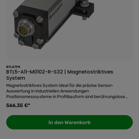
Nachkalibrierung.Profilbauform mit Befestigungsklammern:
einfache und schnelle Montage direkt an der Achse oder
Anlage.Eloxiertes Aluminiumgehäuse, IP67, -40...85 °C:
zuverlässiger Betrieb in rauen und temperaturschwankenden
Umgebungen.
BTL07PK
BTL5-A11-M0102-R-S32 | Magnetostriktives
System
Magnetostriktives System Ideal für die präzise Sensor-
Auswertung in industriellen Anwendungen
Positionsmesssysteme in Profilbauform sind berührungslose
und absolut messende Systeme zur präzisen Erfassung einer
566,35 €*
oder mehrerer Positionen. Sie überzeugen in rauen
Umgebungen, beispielsweise in Pressen, Spritzgussmaschinen
oder Portalrobotern, da sie aus einem hermetisch dichten IP67-
In den Warenkorb
Aluminiumgehäuse bestehen. Die Magnete des Positionsgebers
wirken durch die Wand des Profils auf das Messelement. Form=
✅ Top-Features auf einen Blick: Baureihe ProfilBefestigung -