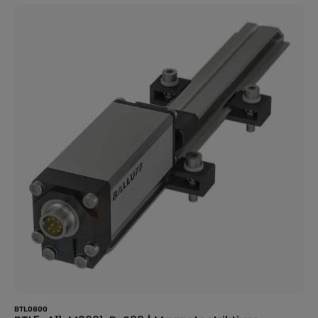
BefestigungsklammernGehäusematerial -
AluminiumPositionsgeberAnzahl max. - 1Anschluss -
SteckverbinderM16x0.758-poligAnalogausgang -
AnalogSpannung 0…10 V Analogvoltage 10…0 VMessbereich -
600 mmAuflösung - ≤ 2 µmLinearitätsabweichung max. - ±0.02
%FSWiederholgenauigkeit - ≤ 0.1 mVBetriebsspannung Ub - 20-
28 VDCUmgebungstemperatur - -40-85 °CSchutzart -
IP67Zulassung/Konformität - CEcULusEACWEEE 🛒 Jetzt
bestellen und Ihre Sensorik auf das nächste Level bringen!
BTL0800