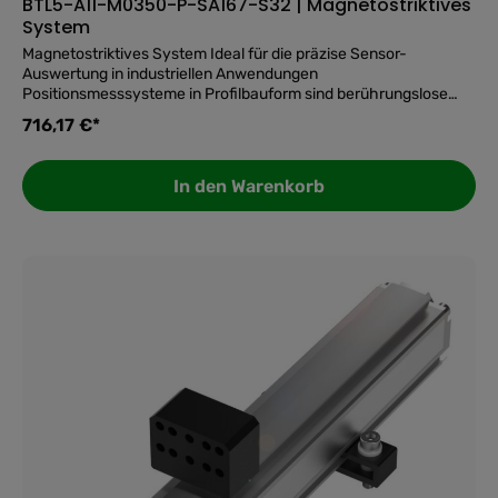
BTL5-A11-M0350-P-SA167-S32 | Magnetostriktives
System
Magnetostriktives System Ideal für die präzise Sensor-
Auswertung in industriellen Anwendungen
Positionsmesssysteme in Profilbauform sind berührungslose
und absolut messende Systeme zur präzisen Erfassung einer
716,17 €*
oder mehrerer Positionen. Sie überzeugen in rauen
Umgebungen, beispielsweise in Pressen, Spritzgussmaschinen
oder Portalrobotern, da sie aus einem hermetisch dichten IP67-
In den Warenkorb
Aluminiumgehäuse bestehen. Die Magnete des Positionsgebers
wirken durch die Wand des Profils auf das Messelement. Form=
✅ Top-Features auf einen Blick: Baureihe ProfilBefestigung -
BefestigungsklammernGehäusematerial -
AluminiumPositionsgeberAnzahl max. - 1Anschluss -
SteckverbinderM16x0.758-poligAnalogausgang -
AnalogSpannung 0…10 V Analogvoltage 10…0 VMessbereich -
350 mmAuflösung - ≤ 2 µmLinearitätsabweichung max. - ±100
µmWiederholgenauigkeit - ≤ 0.1 mVBetriebsspannung Ub - 20-
28 VDCUmgebungstemperatur - -40-85 °CSchutzart -
IP67Zulassung/Konformität - CEcULusEACWEEE 🛒 Jetzt
bestellen und Ihre Sensorik auf das nächste Level bringen!