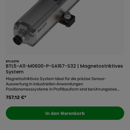
BTL02TN
BTL5-A11-M0600-P-SA167-S32 | Magnetostriktives
System
Magnetostriktives System Ideal für die präzise Sensor-
Auswertung in industriellen Anwendungen
Positionsmesssysteme in Profilbauform sind berührungslose
und absolut messende Systeme zur präzisen Erfassung einer
757,12 €*
oder mehrerer Positionen. Sie überzeugen in rauen
Umgebungen, beispielsweise in Pressen, Spritzgussmaschinen
oder Portalrobotern, da sie aus einem hermetisch dichten IP67-
In den Warenkorb
Aluminiumgehäuse bestehen. Die Magnete des Positionsgebers
wirken durch die Wand des Profils auf das Messelement. Form=
✅ Top-Features auf einen Blick: Baureihe ProfilBefestigung -