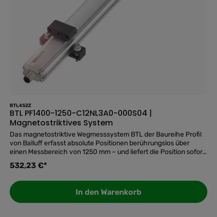
BTL452Z
BTL PF1400-1250-C12NL3A0-000S04 |
Magnetostriktives System
Das magnetostriktive Wegmesssystem BTL der Baureihe Profil
von Balluff erfasst absolute Positionen berührungslos über
einen Messbereich von 1250 mm – und liefert die Position sofort
nach dem Einschalten, ohne Referenzfahrt. Die IO-Link-1.1-
532,23 €*
Schnittstelle ermöglicht die direkte digitale Anbindung an
moderne Steuerungen und eröffnet darüber hinaus Zugang zu
Diagnosedaten für vorausschauende Wartung.Präzise
In den Warenkorb
Absolutmessung ohne ReferenzfahrtMit einer
Wiederholgenauigkeit von ≤ ±10 µm und einer
Linearitätsabweichung von maximal ±50 µm liefert das System