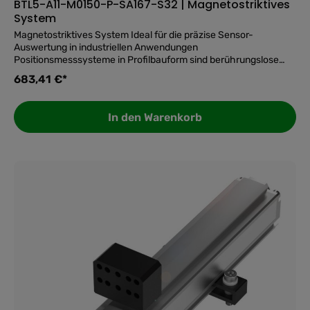
BTL5-A11-M0150-P-SA167-S32 | Magnetostriktives
System
Magnetostriktives System Ideal für die präzise Sensor-
Auswertung in industriellen Anwendungen
Positionsmesssysteme in Profilbauform sind berührungslose
und absolut messende Systeme zur präzisen Erfassung einer
683,41 €*
oder mehrerer Positionen. Sie überzeugen in rauen
Umgebungen, beispielsweise in Pressen, Spritzgussmaschinen
oder Portalrobotern, da sie aus einem hermetisch dichten IP67-
In den Warenkorb
Aluminiumgehäuse bestehen. Die Magnete des Positionsgebers
wirken durch die Wand des Profils auf das Messelement. Form=
✅ Top-Features auf einen Blick: Baureihe ProfilBefestigung -
BefestigungsklammernGehäusematerial -
AluminiumPositionsgeberAnzahl max. - 1Anschluss -
SteckverbinderM16x0.758-poligAnalogausgang -
AnalogSpannung 0…10 V Analogvoltage 10…0 VMessbereich -
150 mmAuflösung - ≤ 2 µmLinearitätsabweichung max. - ±100
µmWiederholgenauigkeit - ≤ 0.1 mVBetriebsspannung Ub - 20-
28 VDCUmgebungstemperatur - -40-85 °CSchutzart -
IP67Zulassung/Konformität - CEcULusEACWEEE 🛒 Jetzt
bestellen und Ihre Sensorik auf das nächste Level bringen!