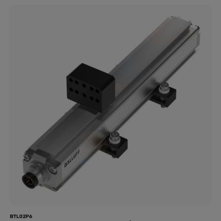
BefestigungsklammernGehäusematerial - AluminiumAnschluss
- SteckverbinderM16x0.758-poligAnalogausgang -
AnalogSpannung 0…10 V Analogvoltage 10…0 VMessbereich -
102 mmAuflösung - ≤ 0.1 mVLinearitätsabweichung max. - ±100
µmWiederholgenauigkeit - ≤ 0.1 mVBetriebsspannung Ub - 20-
28 VDCUmgebungstemperatur - -40-85 °CSchutzart -
IP67Zulassung/Konformität - CEcULusEACWEEE 🛒 Jetzt
bestellen und Ihre Sensorik auf das nächste Level bringen!
BTL02P6