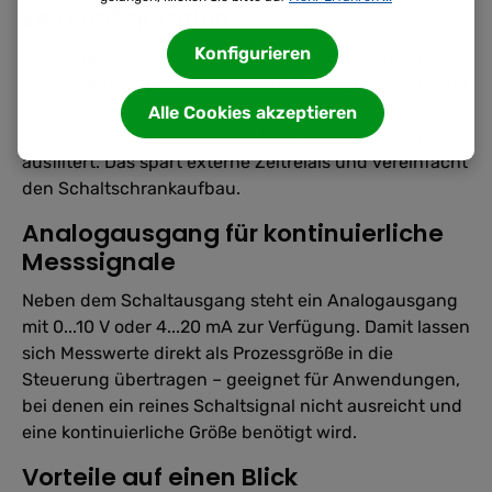
Zeitkonfiguration
Konfigurieren
Der Schaltausgang ist als PNP oder NPN sowie als
Schließer oder Öffner programmierbar. Zusätzlich sind
Ein- und Ausschaltverzögerungen einstellbar, was
Alle Cookies akzeptieren
Prelleffekte unterdrückt und kurze Signalspitzen
ausfiltert. Das spart externe Zeitrelais und vereinfacht
den Schaltschrankaufbau.
Analogausgang für kontinuierliche
Messsignale
Neben dem Schaltausgang steht ein Analogausgang
mit 0...10 V oder 4...20 mA zur Verfügung. Damit lassen
sich Messwerte direkt als Prozessgröße in die
Steuerung übertragen – geeignet für Anwendungen,
bei denen ein reines Schaltsignal nicht ausreicht und
eine kontinuierliche Größe benötigt wird.
Vorteile auf einen Blick