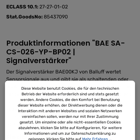
ECLASS 10.1:
27-27-01-02
Stat.GoodsNo:
85437090
Produktinformationen "BAE SA-
CS-026-YP-BP02 |
Signalverstärker"
Der Signalverstärker BAE00KJ von Balluff wertet
Sensorsignale aus und gibt sie als schaltenden oder
analogen Ausgang an die Steuerung weiter – dort, wo
Diese Website benutzt Cookies, die für den technischen
ein Sensor allein kein direktes Steuersignal liefert. Mit
Betrieb der Website erforderlich sind und stets gesetzt
werden. Andere Cookies, die den Komfort bei Benutzung
programmierbaren Schalt- und Zeitfunktionen lässt
dieser Website erhöhen, der Direktwerbung dienen oder die
sich der Verstärker flexibel an unterschiedliche
Interaktion mit anderen Websites und sozialen Netzwerken
Prozessanforderungen anpassen, ohne die
vereinfachen sollen, werden nur mit Ihrer Zustimmung
gesetzt. Um einzelne oder alle nicht-essentiellen Cookies
Steuerungssoftware zu ändern.
abzulehnen, klicken Sie bitte auf Konfigurieren, für weitere
Informationen und um zur Datenschutzerklärung zu
Flexible Ausgangs- und
gelangen, klicken Sie bitte auf
Mehr Erfahren ...