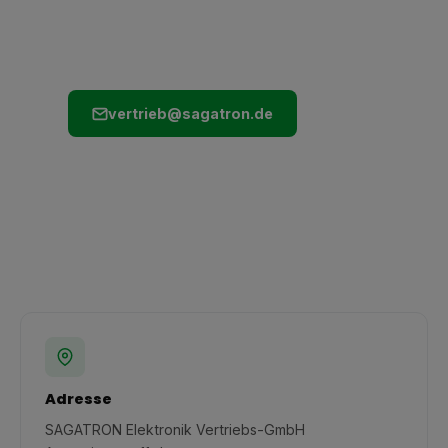
und wir melden uns schnellstmöglich
zurück.
vertrieb@sagatron.de
02234 600969
Adresse
SAGATRON Elektronik Vertriebs-GmbH