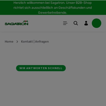
Herzlich willkommen bei Sagatron. Unser B2B-Shop
inhalt springen
richtet sich ausschließlich an Geschäftskunden und
Gewerbetreibende.
Home
Kontakt | Anfragen
WIR ANTWORTEN SCHNELL
Kontakt & Anfragen
Produktanfrage, Beschaffung schwer
verfügbarer Artikel, Reparatur oder
Kalibrierung – wählen Sie Ihr Anliegen