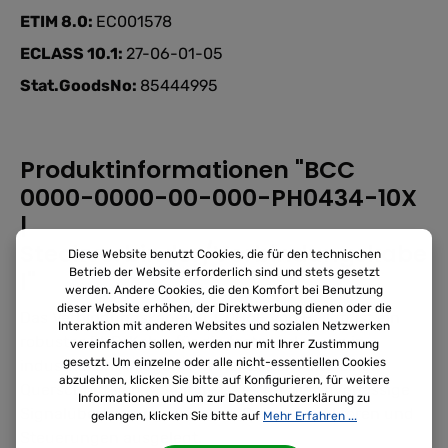
ETIM 8.0:
EC001578
ECLASS 10.1:
27-06-01-05
Stat.GoodsNo:
85444995
Produktinformationen "BCC
0000-0000-00-000-PH0434-10X
|
Steckverbinder/Verbindungskabe
Diese Website benutzt Cookies, die für den technischen
Betrieb der Website erforderlich sind und stets gesetzt
l"
werden. Andere Cookies, die den Komfort bei Benutzung
dieser Website erhöhen, der Direktwerbung dienen oder die
Das Verbindungskabel BCC0H6E von Balluff ist ein
Interaktion mit anderen Websites und sozialen Netzwerken
robustes PUR-Kabel für die feste Verlegung in
vereinfachen sollen, werden nur mit Ihrer Zustimmung
gesetzt. Um einzelne oder alle nicht-essentiellen Cookies
industriellen Anlagen. Mit vier Leitern und einem
abzulehnen, klicken Sie bitte auf Konfigurieren, für weitere
Querschnitt von 0.34 mm² ist es für die zuverlässige
Informationen und um zur Datenschutzerklärung zu
Signalübertragung zwischen Sensoren, Aktoren und
gelangen, klicken Sie bitte auf
Mehr Erfahren ...
Steuerungen ausgelegt.