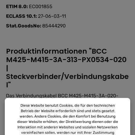
ETIM 8.0:
EC001855
ECLASS 10.1:
27-06-03-11
Stat.GoodsNo:
85444290
Produktinformationen "BCC
M425-M415-3A-313-PX0534-020
|
Steckverbinder/Verbindungskabe
l"
Das Verbindungskabel BCC M425-M415-3A-020-
PW0825-020 von Balluff verbindet Sensoren und
Diese Website benutzt Cookies, die für den technischen
Aktoren mit fünfpoliger A-codierter M12-Schnittstelle
Betrieb der Website erforderlich sind und stets gesetzt
werden. Andere Cookies, die den Komfort bei Benutzung
zuverlässig mit der Steuerung – ausgelegt für
dieser Website erhöhen, der Direktwerbung dienen oder die
bewegte Anwendungen in anspruchsvollen
Interaktion mit anderen Websites und sozialen Netzwerken
Industrieumgebungen. Eine sichere Verbindung
vereinfachen sollen, werden nur mit Ihrer Zustimmung