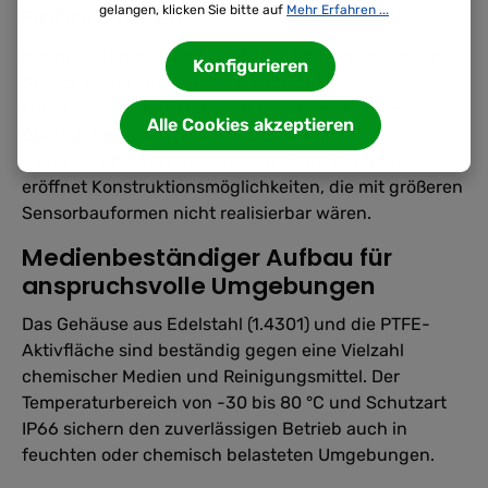
Einbaustellen
gelangen, klicken Sie bitte auf
Mehr Erfahren ...
Mit einer Abmessung von Ø 22 x 4 mm lässt sich der
Konfigurieren
Sensor bündig in Behälterwände oder
Maschinenstrukturen einbauen, ohne über die
Alle Cookies akzeptieren
Oberfläche hinauszuragen. Das verhindert
mechanische Beschädigungen im Betrieb und
eröffnet Konstruktionsmöglichkeiten, die mit größeren
Sensorbauformen nicht realisierbar wären.
Medienbeständiger Aufbau für
anspruchsvolle Umgebungen
Das Gehäuse aus Edelstahl (1.4301) und die PTFE-
Aktivfläche sind beständig gegen eine Vielzahl
chemischer Medien und Reinigungsmittel. Der
Temperaturbereich von -30 bis 80 °C und Schutzart
IP66 sichern den zuverlässigen Betrieb auch in
feuchten oder chemisch belasteten Umgebungen.