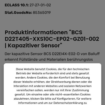
ECLASS 10.1:
27-27-01-02
Stat.GoodsNo:
85365019
Produktinformationen "BCS
D22T405-XXS10C-EP02-GZ01-002
| Kapazitiver Sensor"
Der kapazitive Sensor BCS D22EI4X-E02-D von Balluff
erkennt Füllstände und Materialien berührungslos
durch nichtmetallische Behälterwände – als
Diese Website benutzt Cookies, die für den technischen
Flachsensor in nur 4 mm Bautiefe auch dort, wo kein
Betrieb der Website erforderlich sind und stets gesetzt
zylindrischer Sensor Platz findet. Die justierbare
werden. Andere Cookies, die den Komfort bei Benutzung
Sensitivität am Basisgerät erlaubt die Anpassung an
dieser Website erhöhen, der Direktwerbung dienen oder die
Interaktion mit anderen Websites und sozialen Netzwerken
unterschiedliche Medien, ohne den Sensor selbst
vereinfachen sollen, werden nur mit Ihrer Zustimmung
tauschen zu müssen.
gesetzt. Um einzelne oder alle nicht-essentiellen Cookies
abzulehnen, klicken Sie bitte auf Konfigurieren, für weitere
Kompakter Einbau an engen
Informationen und um zur Datenschutzerklärung zu