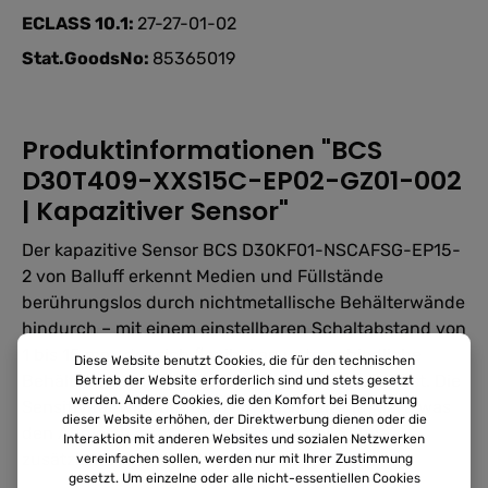
ECLASS 10.1:
27-27-01-02
Stat.GoodsNo:
85365019
Produktinformationen "BCS
D30T409-XXS15C-EP02-GZ01-002
| Kapazitiver Sensor"
Der kapazitive Sensor BCS D30KF01-NSCAFSG-EP15-
2 von Balluff erkennt Medien und Füllstände
berührungslos durch nichtmetallische Behälterwände
hindurch – mit einem einstellbaren Schaltabstand von
1 bis 15 mm, der sich flexibel an unterschiedliche
Diese Website benutzt Cookies, die für den technischen
Behälterwandstärken und Medien anpassen lässt. Die
Betrieb der Website erforderlich sind und stets gesetzt
werden. Andere Cookies, die den Komfort bei Benutzung
Sensitivität wird bequem am Basisgerät justiert, was
dieser Website erhöhen, der Direktwerbung dienen oder die
den Abgleich direkt an der Einbaustelle ohne
Interaktion mit anderen Websites und sozialen Netzwerken
zusätzliche Hilfsmittel ermöglicht.
vereinfachen sollen, werden nur mit Ihrer Zustimmung
gesetzt. Um einzelne oder alle nicht-essentiellen Cookies