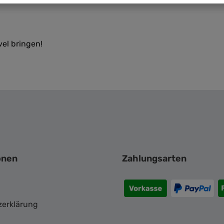
el bringen!
onen
Zahlungsarten
zerklärung