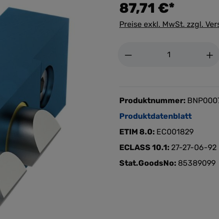
87,71 €*
Preise exkl. MwSt. zzgl. Ve
Anzahl
Produktnummer:
BNP000
Produktdatenblatt
ETIM 8.0:
EC001829
ECLASS 10.1:
27-27-06-92
Stat.GoodsNo:
85389099