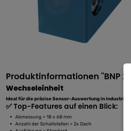
Produktinformationen "BNP 29
Wechseleinheit
Ideal für die präzise Sensor-Auswertung in industri
✅ Top-Features auf einen Blick:
Abmessung = 18 x 68 mm
Anzahl der Schaltstellen = 2x Dach
Ausführung = Standard