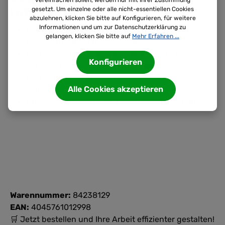
vereinfachen sollen, werden nur mit Ihrer Zustimmung
Laborwaage"
gesetzt. Um einzelne oder alle nicht-essentiellen Cookies
abzulehnen, klicken Sie bitte auf Konfigurieren, für weitere
Informationen und um zur Datenschutzerklärung zu
Kompakte Abmessungen, vorteilhaft bei
gelangen, klicken Sie bitte auf
Mehr Erfahren ...
eingeschränkten Platzverhältnissen
Prozentbestimmung: ermöglicht das Einwiegen
Konfigurieren
auf einen vorgegebenen Wert (100 %) und das
Feststellen von Abweichungen von diesem
Alle Cookies akzeptieren
Sollwert
Arbeitsschutzhaube im Lieferumfang enthalten
Warennummer:
84238129
EAN:
4045761012998
🛒 Jetzt bestellen und Ihre Arbeit effizienter gestalten!