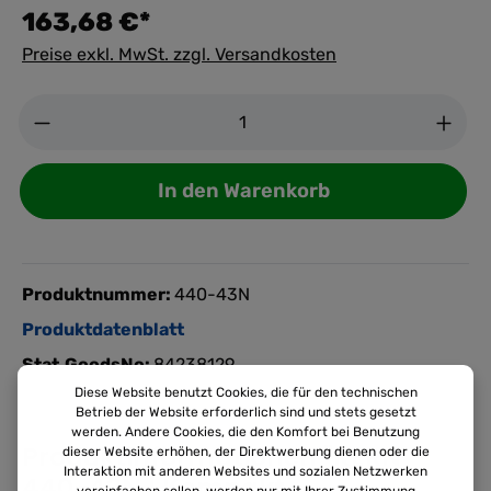
163,68 €*
Preise exkl. MwSt. zzgl. Versandkosten
Anzahl
In den Warenkorb
Produktnummer:
440-43N
Produktdatenblatt
Stat.GoodsNo:
84238129
Diese Website benutzt Cookies, die für den technischen
Betrieb der Website erforderlich sind und stets gesetzt
werden. Andere Cookies, die den Komfort bei Benutzung
Produktinformationen "KERN
dieser Website erhöhen, der Direktwerbung dienen oder die
Interaktion mit anderen Websites und sozialen Netzwerken
440-43N | Kompakt-