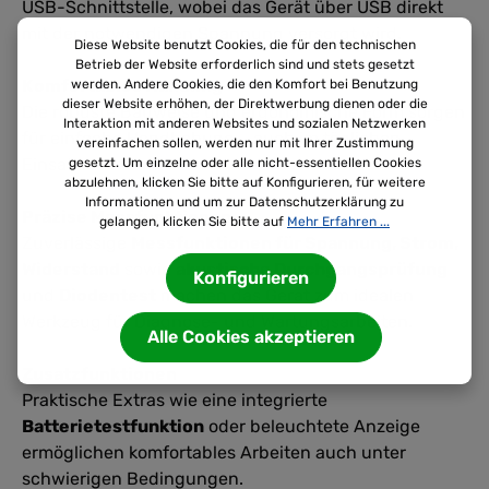
USB-Schnittstelle, wobei das Gerät über USB direkt
mit der notwendigen Spannung versorgt wird.
Diese Website benutzt Cookies, die für den technischen
Betrieb der Website erforderlich sind und stets gesetzt
Komfortables Handling
werden. Andere Cookies, die den Komfort bei Benutzung
dieser Website erhöhen, der Direktwerbung dienen oder die
Die robuste Bauweise und ergonomische Form sorgen
Interaktion mit anderen Websites und sozialen Netzwerken
für einfache Handhabung – auch im täglichen
vereinfachen sollen, werden nur mit Ihrer Zustimmung
Einsatz.
gesetzt. Um einzelne oder alle nicht-essentiellen Cookies
abzulehnen, klicken Sie bitte auf Konfigurieren, für weitere
Informationen und um zur Datenschutzerklärung zu
Präzise Messfunktionen
gelangen, klicken Sie bitte auf
Mehr Erfahren ...
Zuverlässige
Messfunktionen für Spannung, Strom,
Widerstand
sowie
akustische Durchgangsprüfung
Konfigurieren
und
Diodentest
machen das Gerät zum idealen
Werkzeug für Diagnose- und Wartungsarbeiten.
Alle Cookies akzeptieren
Zusatzfunktionen
Praktische Extras wie eine integrierte
Batterietestfunktion
oder beleuchtete Anzeige
ermöglichen komfortables Arbeiten auch unter
schwierigen Bedingungen.