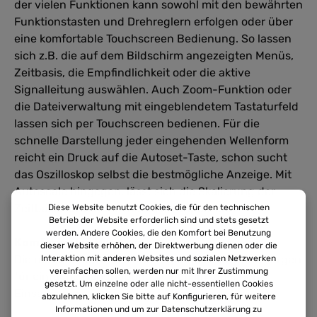
der vielen Funktionen kann sowohl mit den bewährten
Funktionstasten und Drehreglern erfolgen oder über
eine komfortable Touchscreen Bedienung. So lassen
sich z.B. die auf dem Bildschirm angezeigten Menüs,
Zeitbasis, die Empfindlichkeit oder die aktive
Signalleitung auswählen. Auch Zoom-Funktion oder
die Dateiverwaltung mit eingeblendetem Tastaturfeld
lassen sich per Touchscreen bedienen. Für die
schnelle Darstellung jeder eingehenden Wellenform
reicht ein Druck auf die Autoset-Taste, schon sucht
das Oszilloskop selbst die bestmögliche Anzeige. Mit
Autoscale hingegen, lässt sich die Skalierung der
Zeitbasis anwenderfreundlich anpassen.
Diese Website benutzt Cookies, die für den technischen
Betrieb der Website erforderlich sind und stets gesetzt
werden. Andere Cookies, die den Komfort bei Benutzung
Komfortables Handling
dieser Website erhöhen, der Direktwerbung dienen oder die
Die robuste Bauweise und ergonomische Form sorgen
Interaktion mit anderen Websites und sozialen Netzwerken
vereinfachen sollen, werden nur mit Ihrer Zustimmung
für einfache Handhabung – auch im täglichen
gesetzt. Um einzelne oder alle nicht-essentiellen Cookies
Einsatz.
abzulehnen, klicken Sie bitte auf Konfigurieren, für weitere
Informationen und um zur Datenschutzerklärung zu