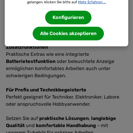
gelangen, klicken Sie bitte auf
Mehr Erfahren ...
Präzise Messfunktionen
Zuverlässige
Messfunktionen für Spannung, Strom,
Konfigurieren
Widerstand
sowie
akustische Durchgangsprüfung
und
Diodentest
machen das Gerät zum idealen
Werkzeug für Diagnose- und Wartungsarbeiten.
Alle Cookies akzeptieren
Zusatzfunktionen
Praktische Extras wie eine integrierte
Batterietestfunktion
oder beleuchtete Anzeige
ermöglichen komfortables Arbeiten auch unter
schwierigen Bedingungen.
Für Profis und Technikbegeisterte
Perfekt geeignet für Techniker, Elektroniker, Labore
oder anspruchsvolle Hobbyanwender.
Setzen Sie auf
praktische Lösungen
,
langlebige
Qualität
und
komfortable Handhabung
– mit
unserem Zubehör für präzises Arbeiten.