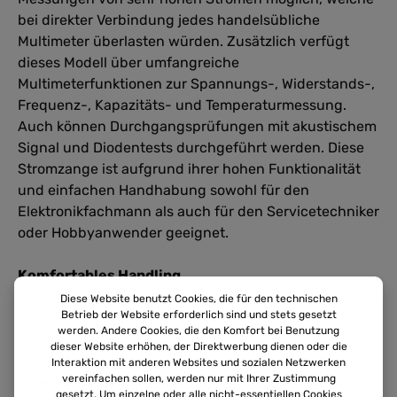
bei direkter Verbindung jedes handelsübliche
Multimeter überlasten würden. Zusätzlich verfügt
dieses Modell über umfangreiche
Multimeterfunktionen zur Spannungs-, Widerstands-,
Frequenz-, Kapazitäts- und Temperaturmessung.
Auch können Durchgangsprüfungen mit akustischem
Signal und Diodentests durchgeführt werden. Diese
Stromzange ist aufgrund ihrer hohen Funktionalität
und einfachen Handhabung sowohl für den
Elektronikfachmann als auch für den Servicetechniker
oder Hobbyanwender geeignet.
Komfortables Handling
Die robuste Bauweise und ergonomische Form sorgen
Diese Website benutzt Cookies, die für den technischen
Betrieb der Website erforderlich sind und stets gesetzt
für einfache Handhabung – auch im täglichen
werden. Andere Cookies, die den Komfort bei Benutzung
Einsatz.
dieser Website erhöhen, der Direktwerbung dienen oder die
Interaktion mit anderen Websites und sozialen Netzwerken
vereinfachen sollen, werden nur mit Ihrer Zustimmung
Präzise Messfunktionen
gesetzt. Um einzelne oder alle nicht-essentiellen Cookies