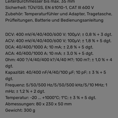
Leiterdurchmesser bis max. 35 mm
Sicherheit: TÜV/GS, EN 61010-1, CAT III 600 V
Zubehör: Temperaturfühler und Adapter, Tragetasche,
Prüfleitungen, Batterie und Bedienungsanleitung
DCV: 400 mV/4/40/400/600 V; 100µV; ± 0,8 % + 3 dgt.
ACV: 400 mV/4/40/400/600 V; 100µV; ± 1,8 % + 5 dgt.
DCA: 40/400/1000 A; 10 mA; ± 2,8 % + 5 dgt.
ACA: 40/400/1000 A; 10 mA; ± 3,0 % + 5 dgt.
Ohm: 400 ?/4/40/400 k?/4/40 M?; 100 m?; ± 1,0 % + 4
dgt.
Kapazität: 40/400 nF/4/40/100 µF; 10 pF; ± 3 % + 5
dgt.
Frequenz: 5/50/500 Hz/5/50/500 kHz/5/10 MHz; 1
mHz; ± 1,2 % + 2 dgt.
Temperatur: -20 ... +1000°C; 1°C; ± 3 % + 5 dgt.
Abmessungen: 80 x 230 x 50 mm
Gewicht: 300 g