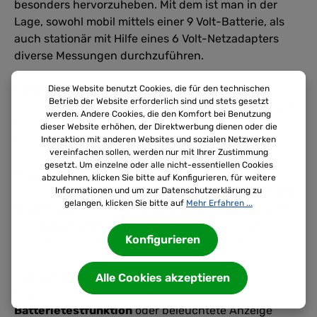
besonders hervorzuheben. Mit dem ist man in der
Lage, sowohl mobil mittels einer 9 Volt-Batterie, als
auch stationär mit Hilfe eines 6 Volt-Netzadapters
diverse Messungen durchzuführen.
Komfortables Handling
Diese Website benutzt Cookies, die für den technischen
Betrieb der Website erforderlich sind und stets gesetzt
Die robuste Bauweise und ergonomische Form sorgen
werden. Andere Cookies, die den Komfort bei Benutzung
für einfache Handhabung – auch im täglichen
dieser Website erhöhen, der Direktwerbung dienen oder die
Einsatz.
Interaktion mit anderen Websites und sozialen Netzwerken
vereinfachen sollen, werden nur mit Ihrer Zustimmung
gesetzt. Um einzelne oder alle nicht-essentiellen Cookies
Präzise Messfunktionen
abzulehnen, klicken Sie bitte auf Konfigurieren, für weitere
Zuverlässige
Messfunktionen für Spannung, Strom,
Informationen und um zur Datenschutzerklärung zu
gelangen, klicken Sie bitte auf
Mehr Erfahren ...
Widerstand
sowie
akustische Durchgangsprüfung
und
Diodentest
machen das Gerät zum idealen
Konfigurieren
Werkzeug für Diagnose- und Wartungsarbeiten.
Zusatzfunktionen
Alle Cookies akzeptieren
Praktische Extras wie eine integrierte
Batterietestfunktion
oder beleuchtete Anzeige