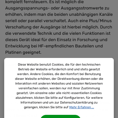
komplett fernsteuern. Es ist möglich die
Ausgangsspannungs- oder Ausgangsstromwerte zu
erhöhen, indem man die beiden unabhängigen Kanäle
seriell oder parallel verschaltet. Auch eine Plus/Minus
Verschaltung der Ausgänge ist hierbei möglich. Durch
die verwendete Technik und die vielen Funktionen ist
dieses Gerät ideal für den Einsatz in Forschung und
Entwicklung bei HF-empfindlichen Bauteilen und
Platinen geeignet.
Komfortables Handling
Diese Website benutzt Cookies, die für den technischen
Betrieb der Website erforderlich sind und stets gesetzt
Die robuste Bauweise und ergonomische Form sorgen
werden. Andere Cookies, die den Komfort bei Benutzung
für einfache Handhabung – auch im täglichen
dieser Website erhöhen, der Direktwerbung dienen oder die
Einsatz.
Interaktion mit anderen Websites und sozialen Netzwerken
vereinfachen sollen, werden nur mit Ihrer Zustimmung
gesetzt. Um einzelne oder alle nicht-essentiellen Cookies
Präzise Messfunktionen
abzulehnen, klicken Sie bitte auf Konfigurieren, für weitere
Zuverlässige
Messfunktionen für Spannung, Strom,
Informationen und um zur Datenschutzerklärung zu
gelangen, klicken Sie bitte auf
Mehr Erfahren ...
Widerstand
sowie
akustische Durchgangsprüfung
und
Diodentest
machen das Gerät zum idealen