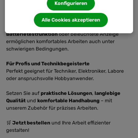
Konfigurieren
Werkzeug für Diagnose- und Wartungsarbeiten.
Zusatzfunktionen
Alle Cookies akzeptieren
Praktische Extras wie eine integrierte
Batterietestfunktion
oder beleuchtete Anzeige
ermöglichen komfortables Arbeiten auch unter
schwierigen Bedingungen.
Für Profis und Technikbegeisterte
Perfekt geeignet für Techniker, Elektroniker, Labore
oder anspruchsvolle Hobbyanwender.
Setzen Sie auf
praktische Lösungen
,
langlebige
Qualität
und
komfortable Handhabung
– mit
unserem Zubehör für präzises Arbeiten.
🛒
Jetzt bestellen
und Ihre Arbeit effizienter
gestalten!