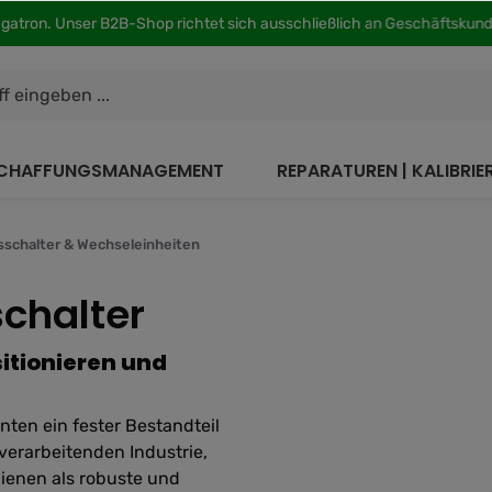
agatron. Unser B2B-Shop richtet sich ausschließlich an Geschäftsku
CHAFFUNGSMANAGEMENT
REPARATUREN | KALIBRI
sschalter & Wechseleinheiten
chalter
itionieren und
nten ein fester Bestandteil
lverarbeitenden Industrie,
ienen als robuste und