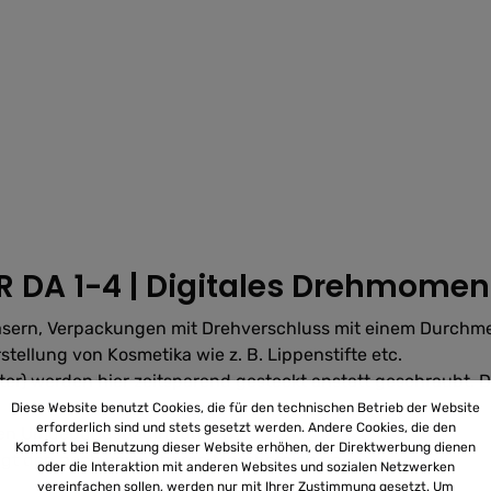
R DA 1-4 | Digitales Drehmome
sern, Verpackungen mit Drehverschluss mit einem Durchmes
tellung von Kosmetika wie z. B. Lippenstifte etc.
ter) werden hier zeitsparend gesteckt anstatt geschraubt. D
Diese Website benutzt Cookies, die für den technischen Betrieb der Website
erforderlich sind und stets gesetzt werden. Andere Cookies, die den
sten Umgebungsbedingungen
Komfort bei Benutzung dieser Website erhöhen, der Direktwerbung dienen
igt den noch verfügbaren Messbereich an
oder die Interaktion mit anderen Websites und sozialen Netzwerken
vereinfachen sollen, werden nur mit Ihrer Zustimmung gesetzt. Um