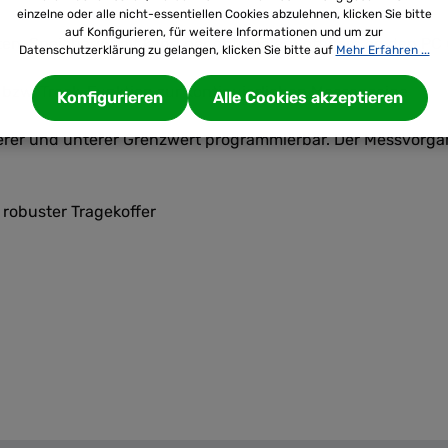
einzelne oder alle nicht-essentiellen Cookies abzulehnen, klicken Sie bitte
auf Konfigurieren, für weitere Informationen und um zur
ten. Speicherinhalt kann per optionaler Software an den P
Datenschutzerklärung zu gelangen, klicken Sie bitte auf
Mehr Erfahren ...
bzw. Track-Funktion zur kontinuierlichen Messanzeige
Konfigurieren
Alle Cookies akzeptieren
erer und unterer Grenzwert programmierbar. Der Messvorgan
 robuster Tragekoffer