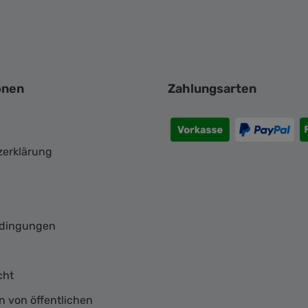
onen
Zahlungsarten
zerklärung
n
dingungen
cht
n von öffentlichen